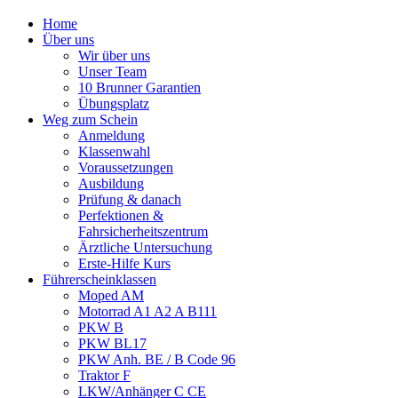
Home
Über uns
Wir über uns
Unser Team
10 Brunner Garantien
Übungsplatz
Weg zum Schein
Anmeldung
Klassenwahl
Voraussetzungen
Ausbildung
Prüfung & danach
Perfektionen &
Fahrsicherheitszentrum
Ärztliche Untersuchung
Erste-Hilfe Kurs
Führerscheinklassen
Moped AM
Motorrad A1 A2 A B111
PKW B
PKW BL17
PKW Anh. BE / B Code 96
Traktor F
LKW/Anhänger C CE