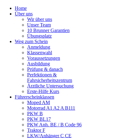
Home
Über uns
Wir über uns
Unser Team
10 Brunner Garantien
Übungsplatz
Weg zum Schein
Anmeldung
Klassenwahl
Voraussetzungen
Ausbildung
Prüfung & danach
Perfektionen &
Fahrsicherheitszentrum
Ärztliche Untersuchung
Erste-Hilfe Kurs
Führerscheinklassen
Moped AM
Motorrad A1 A2 A B111
PKW B
PKW BL17
PKW Anh. BE / B Code 96
Traktor F
LKW/Anhänger C CE