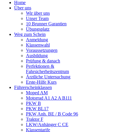
Home
Über uns
Wir über uns
Unser Team
10 Brunner Garantien
Übungsplatz
Weg zum Schein
Anmeldung
Klassenwahl
Voraussetzungen
Ausbildung
Prüfung & danach
Perfektionen &
Fahrsicherheitszentrum
Ärztliche Untersuchung
Erste-Hilfe Kurs
Führerscheinklassen
Moped AM
Motorrad A1 A2 A B111
PKW B
PKW BL17
PKW Anh. BE / B Code 96
Traktor F
LKW/Anhänger C CE
Klassentarife