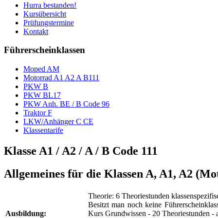
Hurra bestanden!
Kursübersicht
Prüfungstermine
Kontakt
Führerscheinklassen
Moped AM
Motorrad A1 A2 A B111
PKW B
PKW BL17
PKW Anh. BE / B Code 96
Traktor F
LKW/Anhänger C CE
Klassentarife
Klasse A1 / A2 / A / B Code 111
Allgemeines für die Klassen A, A1, A2 (Mo
Theorie: 6 Theoriestunden klassenspezifis
Besitzt man noch keine Führerscheinklas
Ausbildung:
Kurs Grundwissen - 20 Theoriestunden - a