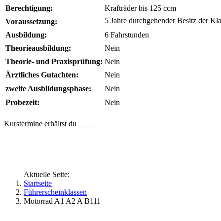
Berechtigung:
Krafträder bis 125 ccm
5 Jahre durchgehender Besitz der Kl
Voraussetzung:
Ausbildung:
6 Fahrstunden
Theorieausbildung:
Nein
Theorie- und Praxisprüfung:
Nein
Ärztliches Gutachten:
Nein
zweite Ausbildungsphase:
Nein
Probezeit:
Nein
hier
.
Kurstermine erhältst du
Aktuelle Seite:
Startseite
Führerscheinklassen
Motorrad A1 A2 A B111